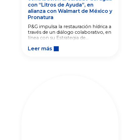
con “Litros de Ayuda”, en
alianza con Walmart de México y
Pronatura
P&G impulsa la restauración hídrica a
través de un diálogo colaborativo, en
línea con su Estrategia de
Sustentabilidad, It’s Our Home, y
Leer más
reafirmando su liderazgo en el
cuidado del medio ambiente.