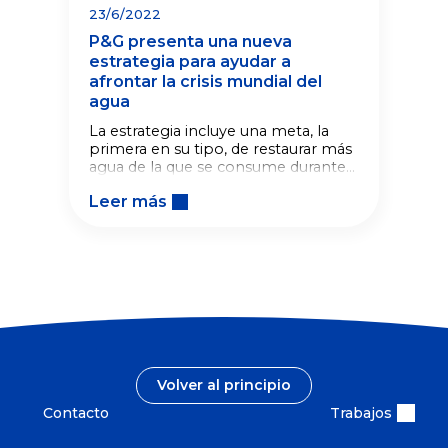
23/6/2022
P&G presenta una nueva
estrategia para ayudar a
afrontar la crisis mundial del
agua
La estrategia incluye una meta, la
primera en su tipo, de restaurar más
agua de la que se consume durante
el uso de los productos de P&G en
Leer más
dos zonas con gran estrés hídrico.
Volver al principio
Contacto
Trabajos