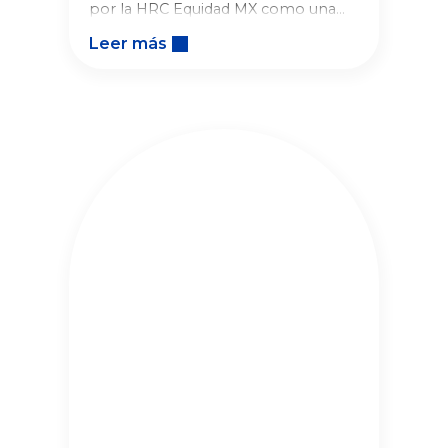
por la HRC Equidad MX como una
organización que fomenta un
Leer más
entorno laboral incluyente y
equitativo para la comunidad
LGBTQ+.