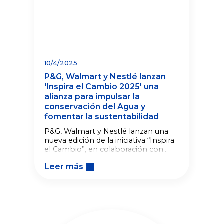
10/4/2025
P&G, Walmart y Nestlé lanzan
'Inspira el Cambio 2025' una
alianza para impulsar la
conservación del Agua y
fomentar la sustentabilidad
P&G, Walmart y Nestlé lanzan una
nueva edición de la iniciativa “Inspira
el Cambio”, en colaboración con
Pronatura México y Ecolana, con el
Leer más
objetivo de impulsar la conservación
del agua y promover prácticas de
cuidado ambiental en México.