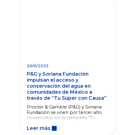
26/6/2025
P&G y Soriana Fundación
impulsan el acceso y
conservación del agua en
comunidades de México a
través de “Tu Súper con Causa”
Procter & Gamble (P&G) y Soriana
Fundación se unen por tercer año
consecutivo en la campaña “Tu
Súper con Causa”, que en su edición
Leer más
2025 está enfocada en promover el
acceso seguro y sustentable al agua