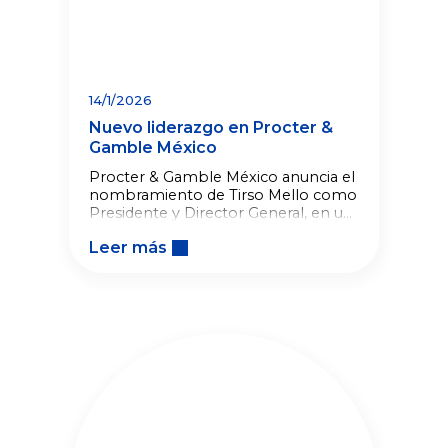
14/1/2026
Nuevo liderazgo en Procter &
Gamble México
Procter & Gamble México anuncia el
nombramiento de Tirso Mello como
Presidente y Director General, en un
momento clave para la compañía y
Leer más
para el mercado mexicano.