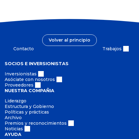
c
l
t
l
i
a
u
d
r
s
a
i
i
d
o
ó
Volver al principio
n
Contacto
Trabajos
SOCIOS E INVERSIONISTAS
Inversionistas
Asóciate con nosotros
Proveedores
NUESTRA COMPAÑIA
Liderazgo
Estructura y Gobierno
Políticas y prácticas
Archivo
Premios y reconocimientos
Noticias
AYUDA